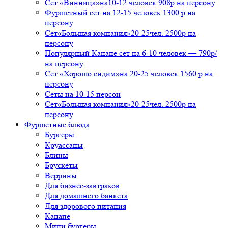
Сет «Винница»на10-12 человек 908р на персону
Фуршетный сет на 12-15 человек 1300 р на
персону
Сет«Большая компания»20-25чел. 2500р на
персону
Популярный Канапе сет на 6-10 человек — 790р/
на персону
Сет «Хорошо сидим»на 20-25 человек 1560 р на
персону
Сеты на 10-15 персон
Сет«Большая компания»20-25чел. 2500р на
персону
Фуршетные блюда
Бургеры
Круассаны
Блины
Брускеты
Веррины
Для бизнес-завтраков
Для домашнего банкета
Для здорового питания
Канапе
Мини бургеры