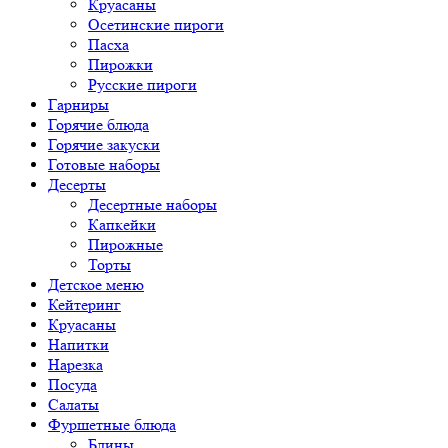
Круасаны
Осетинские пироги
Пасха
Пирожки
Русские пироги
Гарниры
Горячие блюда
Горячие закуски
Готовые наборы
Десерты
Десертные наборы
Капкейки
Пирожные
Торты
Детское меню
Кейтеринг
Круасаны
Напитки
Нарезка
Посуда
Салаты
Фуршетные блюда
Блины