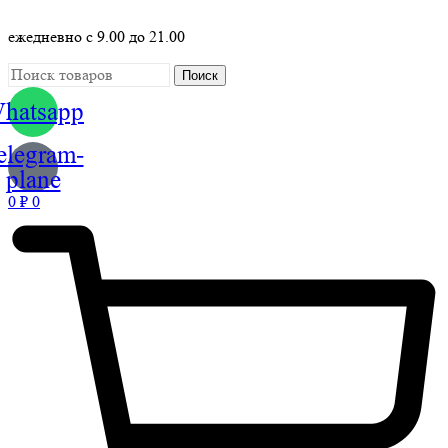
ежедневно с 9.00 до 21.00
Поиск
hatsapp
elegram-
plane
0
₽
0