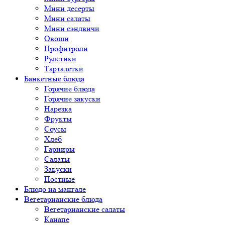
Мини десерты
Мини салаты
Мини сэндвичи
Овощи
Профитроли
Рулетики
Тарталетки
Банкетные блюда
Горячие блюда
Горячие закуски
Нарезка
Фрукты
Соусы
Хлеб
Гарниры
Салаты
Закуски
Постные
Блюдо на мангале
Вегетарианские блюда
Вегетарианские салаты
Канапе