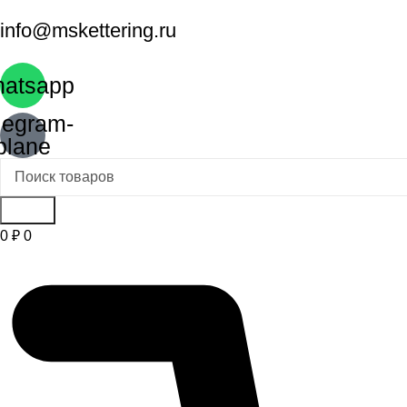
info@mskettering.ru
atsapp
legram-
plane
Поиск
0
₽
0