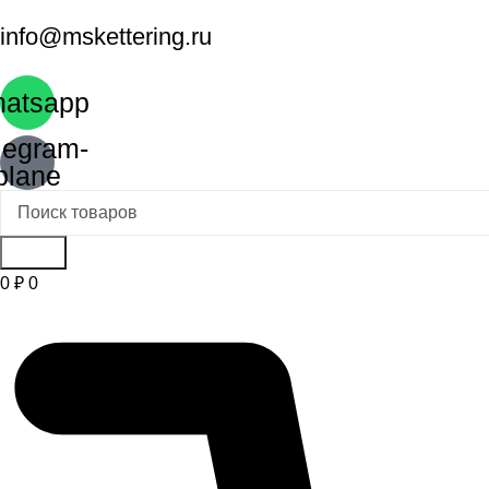
info@mskettering.ru
atsapp
legram-
plane
Поиск
0
₽
0