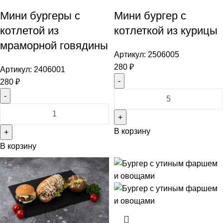
Мини бургеры с
Мини бургер с
котлетой из
котлеткой из курицы
мраморной говядины
Артикул:
2506005
280
₽
Артикул:
2406001
280
₽
Количество
товара
Количество
Мини
товара
В корзину
бургер
Мини
с
В корзину
бургеры
котлеткой
с
из
котлетой
курицы
из
мраморной
говядины