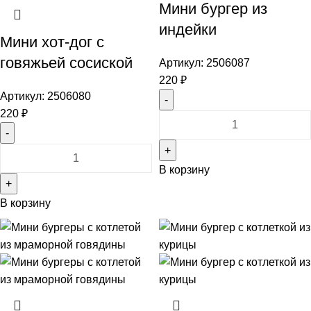
Мини бургер из
индейки
Мини хот-дог с
говяжьей сосиской
Артикул:
2506087
220
₽
Артикул:
2506080
220
₽
Количество
товара
Количество
Мини
товара
В корзину
бургер
Мини
из
В корзину
хот-
индейки
дог
с
говяжьей
сосиской