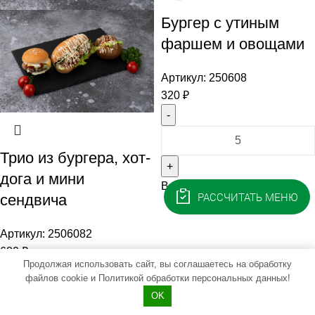
Бургер с утиным
фаршем и овощами
Артикул:
250608
320
₽
Количество
товара
Трио из бургера, хот-
Бургер
дога и мини
В корзину
с
РАССЧИТАТЬ МЕНЮ
сендвича
утиным
фаршем
Артикул:
2506082
и
680
₽
овощами
Продолжая использовать сайт, вы соглашаетесь на обработку
файлов cookie и
Политикой обработки персональных данных!
Количество
OK
товара