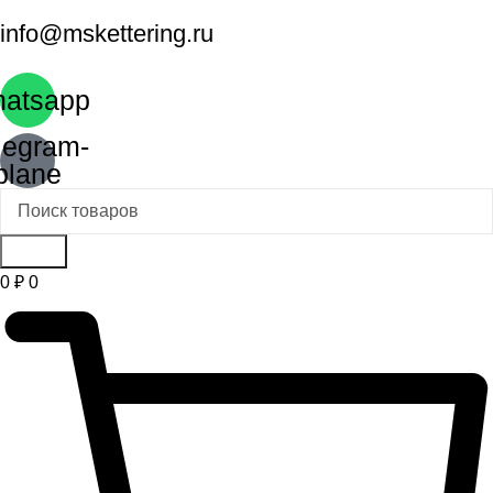
info@mskettering.ru
atsapp
legram-
plane
Поиск
0
₽
0