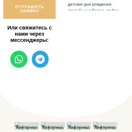
детские дни рождения,
ОТПРАВИТЬ
свадьбы и юбилеи: любое
ЗАЯВКУ
мероприятие осилит наша
организация и порадует
Или свяжитесь с
обилием закусок и самых
нами через
экзотических лакомств.
мессенджеры:
Сфера деятельности и
стиль жизни не
противоречит доступности:
нашими клиентами
являются не только
государственные
корпорации и банки, но и
рядовые коллективы,
небольшие фирмы,
частные лица.
Гарантируются
стопроцентное качество
сервиса, безопасность
блюд и напитков, отсутствие
организационных хлопот