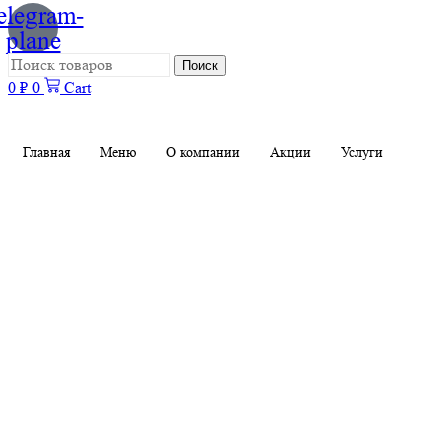
elegram-
plane
Поиск
0
₽
0
Cart
Главная
Меню
О компании
Акции
Услуги