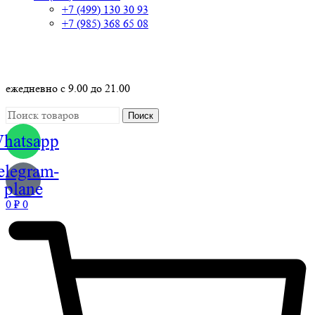
+7 (499) 130 30 93
+7 (985) 368 65 08
+7 (499) 130 30 73
ежедневно с 9.00 до 21.00
Поиск
hatsapp
elegram-
plane
0
₽
0