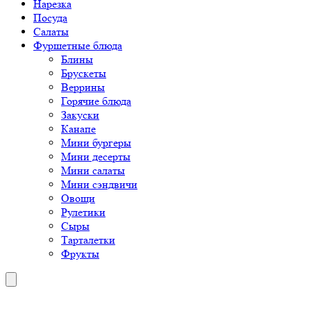
Нарезка
Посуда
Салаты
Фуршетные блюда
Блины
Брускеты
Веррины
Горячие блюда
Закуски
Канапе
Мини бургеры
Мини десерты
Мини салаты
Мини сэндвичи
Овощи
Рулетики
Сыры
Тарталетки
Фрукты