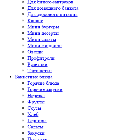
Для бизнес-завтраков
Для домашнего банкета
Для здорового питания
Канапе
Мини бургеры
Мини десерты
Мини салаты
Мини сэндвичи
Овощи
Профитроли
Рулетики
Тарталетки
Банкетные блюда
Горячие блюда
Горячие закуски
Нарезка
Фрукты
Соусы
Хлеб
Гарниры
Салаты
Закуски
Постные