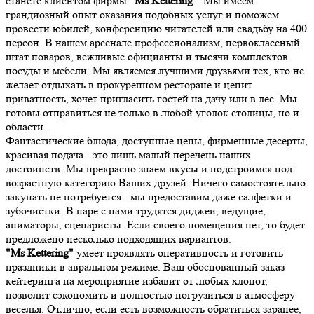
станете клиентом фирмы
"Ms Kettering"
. Мы имеем
грандиозный опыт оказания подобных услуг и поможем
провести юбилей, конференцию читателей или свадьбу на 400
персон. В нашем арсенале профессионализм, первоклассный
штат поваров, вежливые официанты и тысячи комплектов
посуды и мебели. Мы являемся лучшими друзьями тех, кто не
желает отдыхать в прокуренном ресторане и ценит
приватность, хочет пригласить гостей на дачу или в лес. Мы
готовы отправиться не только в любой уголок столицы, но и
области.
Фантастические блюда, доступные цены, фирменные десерты,
красивая подача - это лишь малый перечень наших
достоинств. Мы прекрасно знаем вкусы и подстроимся под
возрастную категорию Ваших друзей. Ничего самостоятельно
закупать не потребуется - мы предоставим даже салфетки и
зубочистки. В паре с нами трудятся диджеи, ведущие,
аниматоры, сценаристы. Если своего помещения нет, то будет
предложено несколько подходящих вариантов.
"Ms Kettering"
умеет проявлять оперативность и готовить
праздники в авральном режиме. Ваш обоснованный заказ
кейтеринга на мероприятие избавит от любых хлопот,
позволит сэкономить и полностью погрузиться в атмосферу
веселья. Отлично, если есть возможность обратиться заранее,