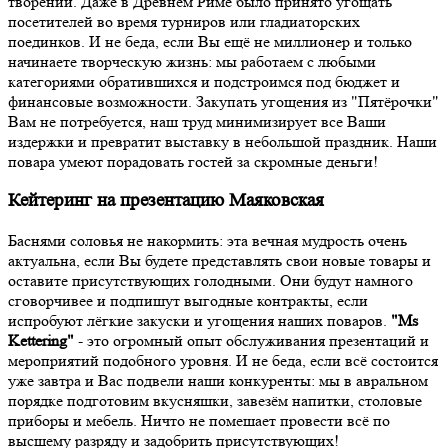
творений. Даже в Древнем Риме было принято угощать
посетителей во время турниров или гладиаторских
поединков. И не беда, если Вы ещё не миллионер и только
начинаете творческую жизнь: мы работаем с любыми
категориями обратившихся и подстроимся под бюджет и
финансовые возможности. Закупать угощения из "Пятёрочки"
Вам не потребуется, наш труд минимизирует все Ваши
издержки и превратит выставку в небольшой праздник. Наши
повара умеют порадовать гостей за скромные деньги!
Кейтеринг на презентацию Маяковская
Баснями соловья не накормить: эта вечная мудрость очень
актуальна, если Вы будете представлять свои новые товары и
оставите присутствующих голодными. Они будут намного
сговорчивее и подпишут выгодные контракты, если
испробуют лёгкие закуски и угощения наших поваров.
"Ms
Kettering"
- это огромный опыт обслуживания презентаций и
мероприятий подобного уровня. И не беда, если всё состоится
уже завтра и Вас подвели наши конкуренты: мы в авральном
порядке подготовим вкусняшки, завезём напитки, столовые
приборы и мебель. Ничто не помешает провести всё по
высшему разряду и задобрить присутствующих!