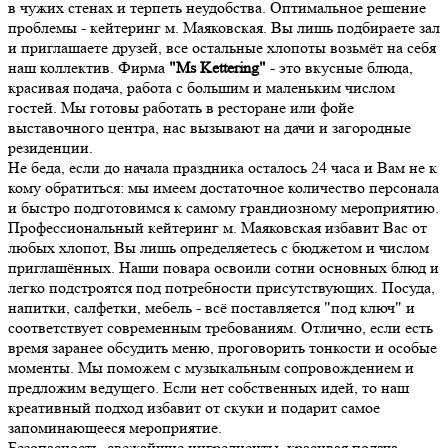
в чужих стенах и терпеть неудобства. Оптимальное решение
проблемы - кейтеринг м. Маяковская. Вы лишь подбираете зал
и приглашаете друзей, все остальные хлопоты возьмёт на себя
наш коллектив. Фирма
"Ms Kettering"
- это вкусные блюда,
красивая подача, работа с большим и маленьким числом
гостей. Мы готовы работать в ресторане или фойе
выставочного центра, нас вызывают на дачи и загородные
резиденции.
Не беда, если до начала праздника осталось 24 часа и Вам не к
кому обратиться: мы имеем достаточное количество персонала
и быстро подготовимся к самому грандиозному мероприятию.
Профессиональный кейтеринг м. Маяковская избавит Вас от
любых хлопот, Вы лишь определяетесь с бюджетом и числом
приглашённых. Наши повара освоили сотни основных блюд и
легко подстроятся под потребности присутствующих. Посуда,
напитки, салфетки, мебель - всё поставляется "под ключ" и
соответствует современным требованиям. Отлично, если есть
время заранее обсудить меню, проговорить тонкости и особые
моменты. Мы поможем с музыкальным сопровождением и
предложим ведущего. Если нет собственных идей, то наш
креативный подход избавит от скуки и подарит самое
запоминающееся мероприятие.
Безопасность, свежайшие ингредиенты, красивая подача,