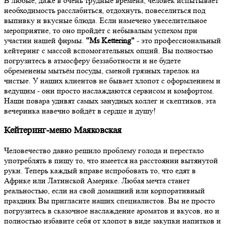
В любые, даже в очень трудные времена, человек испытывает
необходимость расслабиться, отдохнуть, повеселиться под
выпивку и вкусные блюда. Если намечено увеселительное
мероприятие, то оно пройдёт с небывалым успехом при
участии нашей фирмы.
"Ms Kettering"
- это профессиональный
кейтеринг с массой вспомогательных опций. Вы полностью
погрузитесь в атмосферу беззаботности и не будете
обременены мытьём посуды, сменой грязных тарелок на
чистые. У наших клиентов не бывает хлопот с оформлением и
ведущим - они просто наслаждаются сервисом и комфортом.
Наши повара удивят самых занудных коллег и скептиков, эта
вечеринка навечно войдёт в сердце и душу!
Кейтеринг-меню Маяковская
Человечество давно решило проблему голода и перестало
употреблять в пищу то, что имеется на расстоянии вытянутой
руки. Теперь каждый вправе испробовать то, что едят в
Африке или Латинской Америке. Любая мечта станет
реальностью, если на свой домашний или корпоративный
праздник Вы пригласите наших специалистов. Вы не просто
погрузитесь в сказочное наслаждение ароматов и вкусов, но и
полностью избавите себя от хлопот в виде закупки напитков и