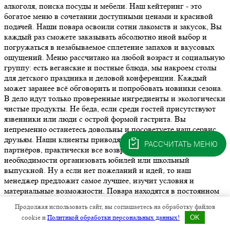
алкоголя, поиска посуды и мебели. Наш кейтеринг - это
богатое меню в сочетании доступными ценами и красивой
подачей. Наши повара освоили сотни лакомств и закусок, Вы
каждый раз сможете заказывать абсолютно иной выбор и
погружаться в незабываемое сплетение запахов и вкусовых
ощущений. Меню рассчитано на любой возраст и социальную
группу: есть веганские и постные блюда, мы накроем столы
для детского праздника и деловой конференции. Каждый
может заранее всё обговорить и попробовать новинки сезона.
В дело идут только проверенные ингредиенты и экологически
чистые продукты. Не беда, если среди гостей присутствуют
язвенники или люди с острой формой гастрита. Вы
непременно останетесь довольны и посоветуете наш сервис
друзьям. Наши клиенты приводят коллег и деловых
РАССЧИТАТЬ МЕНЮ
партнёров, практически все возвращаются к нам снова при
необходимости организовать юбилей или школьный
выпускной. Ну а если нет пожеланий и идей, то наш
менеджер предложит самое лучшее, изучит условия и
материальные возможности. Повара находятся в постоянном
творческом поиске, у них готовы брать уроки мастерства
Продолжая использовать сайт, вы соглашаетесь на обработку файлов
столичные коллеги и зарубежные друзья. Впечатления от
cookie и
Политикой обработки персональных данных!
OK
полноценного праздника навсегда останутся в сердце, а