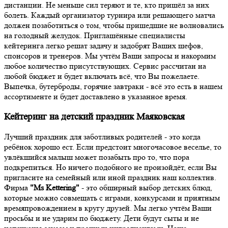
дистанции. Не меньше сил теряют и те, кто пришёл за них
болеть. Каждый организатор турнира или решающего матча
должен позаботиться о том, чтобы пришедшие не волновались
на голодный желудок. Приглашённые специалисты
кейтеринга легко решат задачу и задобрят Ваших шефов,
спонсоров и тренеров. Мы учтём Ваши запросы и накормим
любое количество присутствующих. Сервис рассчитан на
любой бюджет и будет включать всё, что Вы пожелаете.
Выпечка, бутерброды, горячие завтраки - всё это есть в нашем
ассортименте и будет доставлено в указанное время.
Кейтеринг на детский праздник Маяковская
Лучший праздник для заботливых родителей - это когда
ребёнок хорошо ест. Если предстоит многочасовое веселье, то
увлёкшийся малыш может позабыть про то, что пора
подкрепиться. Но ничего подобного не произойдёт, если Вы
пригласите на семейный или иной праздник наш коллектив.
Фирма
"Ms Kettering"
- это обширный выбор детских блюд,
которые можно совмещать с играми, конкурсами и приятным
времяпровождением в кругу друзей. Мы легко учтём Ваши
просьбы и не ударим по бюджету. Дети будут сыты и не