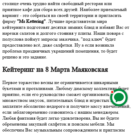
столице очень трудно найти свободный ресторан или
приятное кафе для сбора всех друзей. Наиболее приемлемый
вариант - это собраться на своей территории и пригласить
фирму
"Ms Kettering"
. Лучшие представители мира
кейтеринга подготовят десятки зимних блюд и избавят Вас от
нарезки салатов и долгого стояния у плиты. Наши повара с
полуслова поймут запросы заказчика, "под ключ" будет
предоставлено всё, даже салфетки. Ну а если возникла
проблема праздничных украшений помещения, то будет
решено и это задание.
Кейтеринг на 8 Марта Маяковская
Первое торжество весны не ограничивается шикарными
букетами и проталинами. Любому дамскому коллективу будет
приятно, если его руководство сможет организовать стол с
множеством закусок, питательных блюд и игристых вин. Вы
заплатите абсолютно недорого и получите массу впечатлений,
если заблаговременно созвонитесь с нашим менеджером.
Любая фантазия будет легко удовлетворена, Вы не будете
обременены закупкой салфеток и поиском мебели. Мы
обеспечим Вас музыкальным сопровождением и пригласим