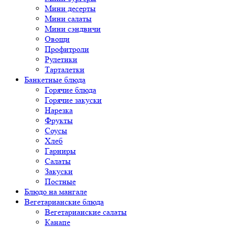
Мини десерты
Мини салаты
Мини сэндвичи
Овощи
Профитроли
Рулетики
Тарталетки
Банкетные блюда
Горячие блюда
Горячие закуски
Нарезка
Фрукты
Соусы
Хлеб
Гарниры
Салаты
Закуски
Постные
Блюдо на мангале
Вегетарианские блюда
Вегетарианские салаты
Канапе