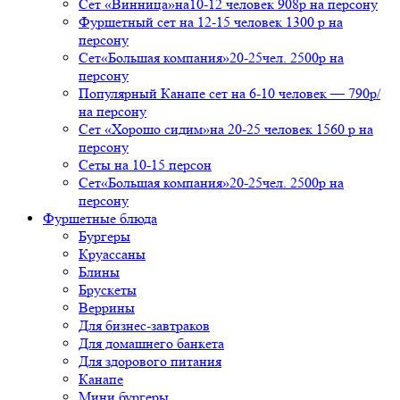
Сет «Винница»на10-12 человек 908р на персону
Фуршетный сет на 12-15 человек 1300 р на
персону
Сет«Большая компания»20-25чел. 2500р на
персону
Популярный Канапе сет на 6-10 человек — 790р/
на персону
Сет «Хорошо сидим»на 20-25 человек 1560 р на
персону
Сеты на 10-15 персон
Сет«Большая компания»20-25чел. 2500р на
персону
Фуршетные блюда
Бургеры
Круассаны
Блины
Брускеты
Веррины
Для бизнес-завтраков
Для домашнего банкета
Для здорового питания
Канапе
Мини бургеры