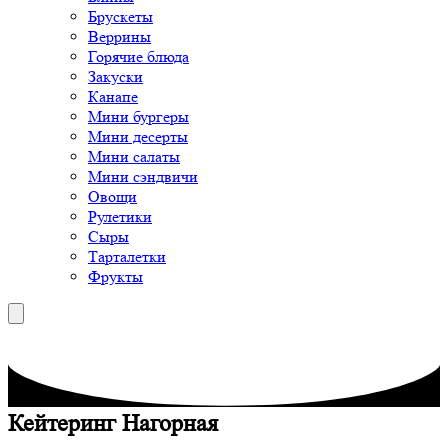
Брускеты
Веррины
Горячие блюда
Закуски
Канапе
Мини бургеры
Мини десерты
Мини салаты
Мини сэндвичи
Овощи
Рулетики
Сыры
Тарталетки
Фрукты
Кейтеринг Нагорная