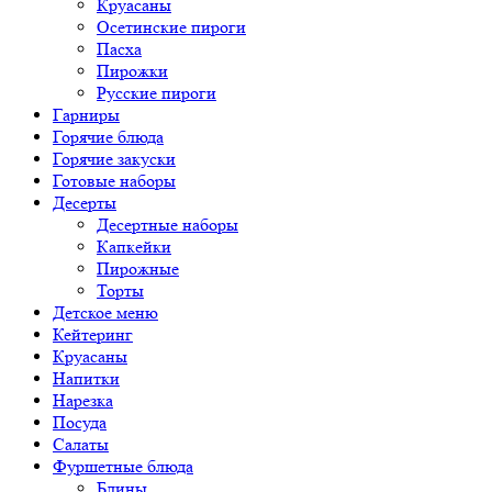
Круасаны
Осетинские пироги
Пасха
Пирожки
Русские пироги
Гарниры
Горячие блюда
Горячие закуски
Готовые наборы
Десерты
Десертные наборы
Капкейки
Пирожные
Торты
Детское меню
Кейтеринг
Круасаны
Напитки
Нарезка
Посуда
Салаты
Фуршетные блюда
Блины