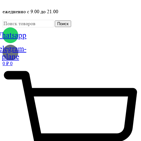
ежедневно с 9.00 до 21.00
Поиск
hatsapp
elegram-
plane
0
₽
0