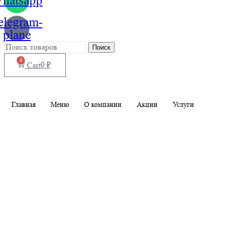
hatsapp
elegram-
plane
Поиск
0
0
₽
Cart
Главная
Меню
О компании
Акции
Услуги