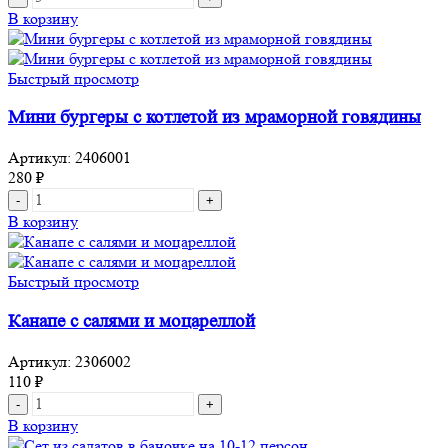
товара
В корзину
Тарталетка
с
семгой
Быстрый просмотр
и
свежими
Мини бургеры с котлетой из мраморной говядины
огурцами
Артикул:
2406001
280
₽
Количество
товара
В корзину
Мини
бургеры
с
Быстрый просмотр
котлетой
из
Канапе с салями и моцареллой
мраморной
говядины
Артикул:
2306002
110
₽
Количество
товара
В корзину
Канапе