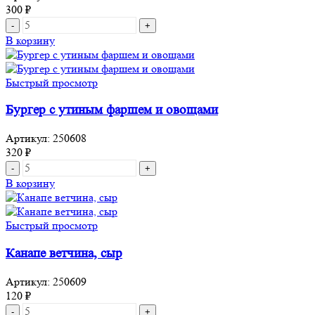
300
₽
Количество
товара
В корзину
Мини
бургер
по
Быстрый просмотр
азиатский
Бургер с утиным фаршем и овощами
Артикул:
250608
320
₽
Количество
товара
В корзину
Бургер
с
утиным
Быстрый просмотр
фаршем
и
Канапе ветчина, сыр
овощами
Артикул:
250609
120
₽
Количество