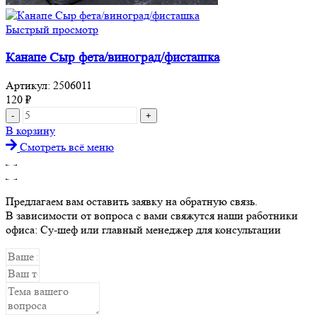
Быстрый просмотр
Канапе Сыр фета/виноград/фисташка
Артикул:
2506011
120
₽
Количество
товара
В корзину
Канапе
Смотреть всё меню
Сыр
фета/
виноград/
фисташка
Предлагаем вам оставить заявку на обратную связь.
В зависимости от вопроса с вами свяжутся наши работники
офиса: Су-шеф или главный менеджер для консультации