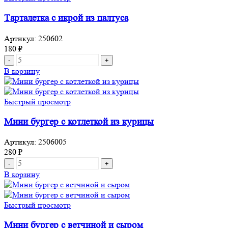
сёмгой
и
Тарталетка с икрой из палтуса
красной
икрой
Артикул:
250602
180
₽
Количество
товара
В корзину
Тарталетка
с
икрой
Быстрый просмотр
из
палтуса
Мини бургер с котлеткой из курицы
Артикул:
2506005
280
₽
Количество
товара
В корзину
Мини
бургер
с
Быстрый просмотр
котлеткой
из
Мини бургер с ветчиной и сыром