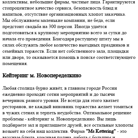
коллективы, небольшие фирмы, частные лица. Гарантируются
стопроцентное качество сервиса, безопасность блюд и
напитков, отсутствие организационных хлопот заказчика.
Мы обслуживаем маленькие компании, не беда, если
предстоит свадьба на 300 персон. Иногда удаётся
подготовиться к крупному мероприятию всего за сутки до
начала его проведения. Благодаря растущему штату мы в
силах обслужить любое количество выездных праздников и
семейных торжеств. Если нет собственного зала, площадки
или двора, то оказывается помощь в поиске соответствующего
помещения.
Кейтеринг м. Новопеределкино
Любая столица бурно живёт, в главном городе России
ежедневно проходят сотни мероприятий и до тысячи
вечеринок разного уровня. Не всегда для этого хватает
ресторанов, не каждый виновник торжества желает томиться
в чужих стенах и терпеть неудобства. Оптимальное решение
проблемы - кейтеринг м. Новопеределкино. Вы лишь
подбираете зал и приглашаете друзей, все остальные хлопоты
возьмёт на себя наш коллектив. Фирма
"Ms Kettering"
- это
вкусные блюда, красивая подача, работа с большим и