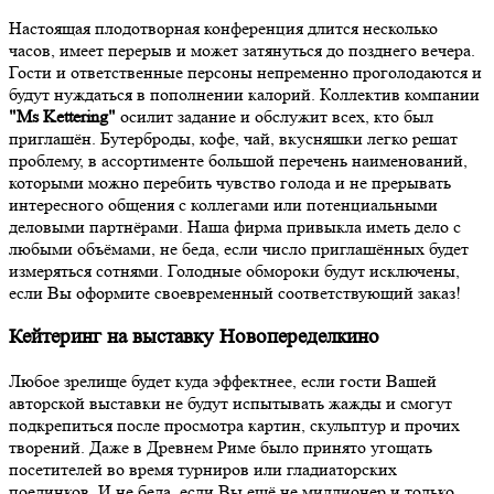
Настоящая плодотворная конференция длится несколько
часов, имеет перерыв и может затянуться до позднего вечера.
Гости и ответственные персоны непременно проголодаются и
будут нуждаться в пополнении калорий. Коллектив компании
"Ms Kettering"
осилит задание и обслужит всех, кто был
приглашён. Бутерброды, кофе, чай, вкусняшки легко решат
проблему, в ассортименте большой перечень наименований,
которыми можно перебить чувство голода и не прерывать
интересного общения с коллегами или потенциальными
деловыми партнёрами. Наша фирма привыкла иметь дело с
любыми объёмами, не беда, если число приглашённых будет
измеряться сотнями. Голодные обмороки будут исключены,
если Вы оформите своевременный соответствующий заказ!
Кейтеринг на выставку Новопеределкино
Любое зрелище будет куда эффектнее, если гости Вашей
авторской выставки не будут испытывать жажды и смогут
подкрепиться после просмотра картин, скульптур и прочих
творений. Даже в Древнем Риме было принято угощать
посетителей во время турниров или гладиаторских
поединков. И не беда, если Вы ещё не миллионер и только