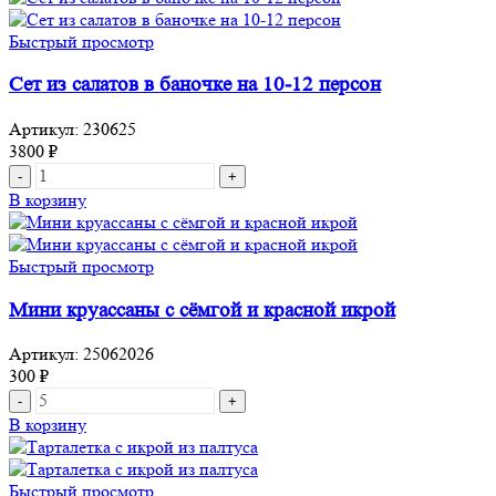
с
салями
Быстрый просмотр
и
моцареллой
Сет из салатов в баночке на 10-12 персон
Артикул:
230625
3800
₽
Количество
товара
В корзину
Сет
из
салатов
Быстрый просмотр
в
баночке
Мини круассаны с сёмгой и красной икрой
на
10-
Артикул:
25062026
12
300
₽
персон
Количество
товара
В корзину
Мини
круассаны
с
Быстрый просмотр