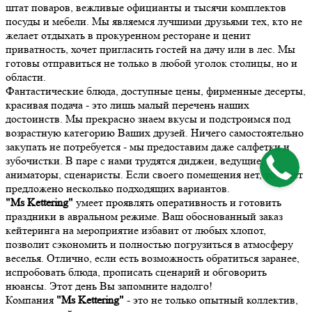
штат поваров, вежливые официанты и тысячи комплектов
посуды и мебели. Мы являемся лучшими друзьями тех, кто не
желает отдыхать в прокуренном ресторане и ценит
приватность, хочет пригласить гостей на дачу или в лес. Мы
готовы отправиться не только в любой уголок столицы, но и
области.
Фантастические блюда, доступные цены, фирменные десерты,
красивая подача - это лишь малый перечень наших
достоинств. Мы прекрасно знаем вкусы и подстроимся под
возрастную категорию Ваших друзей. Ничего самостоятельно
закупать не потребуется - мы предоставим даже салфетки и
зубочистки. В паре с нами трудятся диджеи, ведущие,
аниматоры, сценаристы. Если своего помещения нет, то будет
предложено несколько подходящих вариантов.
"Ms Kettering"
умеет проявлять оперативность и готовить
праздники в авральном режиме. Ваш обоснованный заказ
кейтеринга на мероприятие избавит от любых хлопот,
позволит сэкономить и полностью погрузиться в атмосферу
веселья. Отлично, если есть возможность обратиться заранее,
испробовать блюда, прописать сценарий и обговорить
нюансы. Этот день Вы запомните надолго!
Компания
"Ms Kettering"
- это не только опытный коллектив,