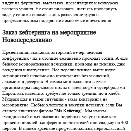
видят на фуршетах, выставках, презентациях и конкурсах
разного уровня. Не стоит рисковать, пытаясь провернуть
задачу своими силами: лишь разделение труда и
профессионализм подарят незабываемые впечатления!
Заказ кейтеринга на мероприятие
Новопеределкино
Презентация, выставка, авторский вечер, деловая
конференция - их в столице ежедневно проходят сотни. А ещё
бывают корпоративные вечеринки, проводы на пенсию, дни
рождения и выпускные. Все перечисленные выше виды
мероприятий невозможно представить без угощений,
лакомств и десертов. В самом минимальном случае
организаторы накрывают столы с чаем, кофе и бутербродами.
Народ, как известно, требует не только зрелищ, но и хлеба.
Мудрый шаг в такой ситуации - заказ кейтеринга на
мероприятие. Любые хлопоты и закупки исчезнут, если Вы
станете клиентом фирмы
"Ms Kettering"
. Мы имеем
грандиозный опыт оказания подобных услуг и поможем
провести юбилей, конференцию читателей или свадьбу на 400
персон. В нашем арсенале профессионализм, первоклассный