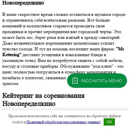
Новопеределкино
В наше скоростное время сложно оставаться в шумном городе
и ограничивать себя всяческими рамками. Всё больше
компаний и коллективов стараются проводить свои
праздники и прочие мероприятия вне городской черты. Это
может быть лес, берег реки или взятый в аренду санаторий.
Даже незначительное перемещение моментально усилит
чувство голода. И тут на помощь поспешит наша фирма:
"Ms
Kettering"
доставит угощения и изысканные блюда в
указанную точку. Вам не потребуется тащить с собой мебель,
посуду и столовые приборы. Обслуживание "под ключ" - это
шанс полностью погрузиться в атмосферу мероприятия и
позабыть о хлопотах, связанных с желудочно-кишечным
РАССЧИТАТЬ МЕНЮ
трактом.
Кейтеринг на соревнования
Новопеределкино
Любой состязательный процесс сопряжён с колоссальными
Продолжая использовать сайт, вы соглашаетесь на обработку файлов
затратами энергии. Очень часто спортсмены вынуждены
cookie и
Политикой обработки персональных данных!
OK
пополнять запас калорий после взвешивания или длинной