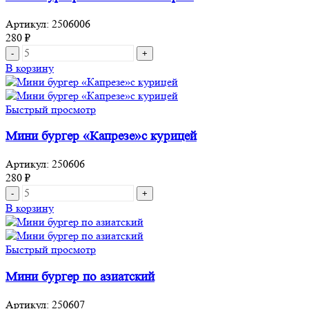
курицы
Артикул:
2506006
280
₽
Количество
товара
В корзину
Мини
бургер
с
Быстрый просмотр
ветчиной
и
Мини бургер «Капрезе»с курицей
сыром
Артикул:
250606
280
₽
Количество
товара
В корзину
Мини
бургер
"Капрезе"с
Быстрый просмотр
курицей
Мини бургер по азиатский
Артикул:
250607