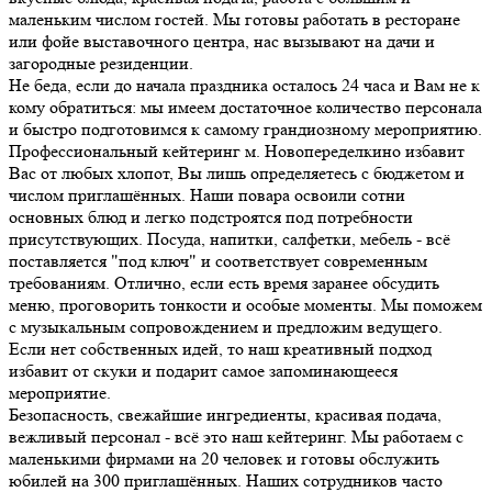
маленьким числом гостей. Мы готовы работать в ресторане
или фойе выставочного центра, нас вызывают на дачи и
загородные резиденции.
Не беда, если до начала праздника осталось 24 часа и Вам не к
кому обратиться: мы имеем достаточное количество персонала
и быстро подготовимся к самому грандиозному мероприятию.
Профессиональный кейтеринг м. Новопеределкино избавит
Вас от любых хлопот, Вы лишь определяетесь с бюджетом и
числом приглашённых. Наши повара освоили сотни
основных блюд и легко подстроятся под потребности
присутствующих. Посуда, напитки, салфетки, мебель - всё
поставляется "под ключ" и соответствует современным
требованиям. Отлично, если есть время заранее обсудить
меню, проговорить тонкости и особые моменты. Мы поможем
с музыкальным сопровождением и предложим ведущего.
Если нет собственных идей, то наш креативный подход
избавит от скуки и подарит самое запоминающееся
мероприятие.
Безопасность, свежайшие ингредиенты, красивая подача,
вежливый персонал - всё это наш кейтеринг. Мы работаем с
маленькими фирмами на 20 человек и готовы обслужить
юбилей на 300 приглашённых. Наших сотрудников часто