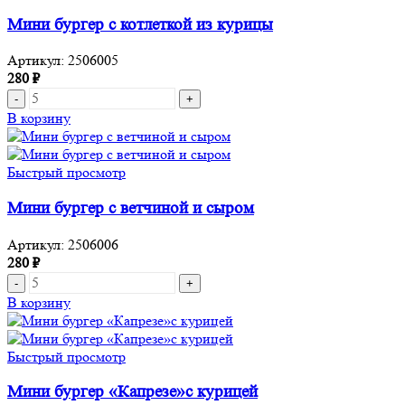
из
палтуса
Мини бургер с котлеткой из курицы
Артикул:
2506005
280
₽
Количество
товара
В корзину
Мини
бургер
с
Быстрый просмотр
котлеткой
из
Мини бургер с ветчиной и сыром
курицы
Артикул:
2506006
280
₽
Количество
товара
В корзину
Мини
бургер
с
Быстрый просмотр
ветчиной
и
Мини бургер «Капрезе»с курицей