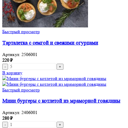
Быстрый просмотр
Тарталетка с семгой и свежими огурцами
Артикул:
2506001
220
₽
Количество
товара
В корзину
Тарталетка
с
семгой
Быстрый просмотр
и
свежими
Мини бургеры с котлетой из мраморной говядины
огурцами
Артикул:
2406001
280
₽
Количество