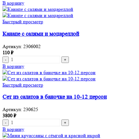
товара
В корзину
Мини
бургеры
с
Быстрый просмотр
котлетой
из
Канапе с салями и моцареллой
мраморной
говядины
Артикул:
2306002
110
₽
Количество
товара
В корзину
Канапе
с
салями
Быстрый просмотр
и
моцареллой
Сет из салатов в баночке на 10-12 персон
Артикул:
230625
3800
₽
Количество
товара
В корзину
Сет