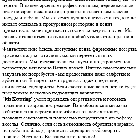
персон. В нашем арсенале профессионализм, первоклассный
штат поваров, вежливые официанты и тысячи комплектов
посуды и мебели. Мы являемся лучшими друзьями тех, кто не
желает отдыхать в прокуренном ресторане и ценит
приватность, хочет пригласить гостей на дачу или в лес. Мы
готовы отправиться не только в любой уголок столицы, но и
области.
Фантастические блюда, доступные цены, фирменные десерты,
красивая подача - это лишь малый перечень наших
достоинств. Мы прекрасно знаем вкусы и подстроимся под
возрастную категорию Ваших друзей. Ничего самостоятельно
закупать не потребуется - мы предоставим даже салфетки и
зубочистки. В паре с нами трудятся диджеи, ведущие,
аниматоры, сценаристы. Если своего помещения нет, то будет
предложено несколько подходящих вариантов.
"Ms Kettering"
умеет проявлять оперативность и готовить
праздники в авральном режиме. Ваш обоснованный заказ
кейтеринга на мероприятие избавит от любых хлопот,
позволит сэкономить и полностью погрузиться в атмосферу
веселья. Отлично, если есть возможность обратиться заранее,
испробовать блюда, прописать сценарий и обговорить
нюансы. Этот день Вы запомните надолго!