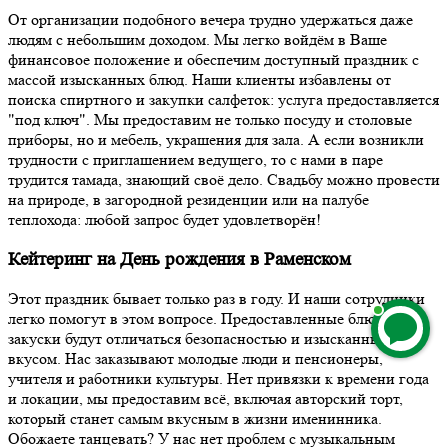
От организации подобного вечера трудно удержаться даже
людям с небольшим доходом. Мы легко войдём в Ваше
финансовое положение и обеспечим доступный праздник с
массой изысканных блюд. Наши клиенты избавлены от
поиска спиртного и закупки салфеток: услуга предоставляется
"под ключ". Мы предоставим не только посуду и столовые
приборы, но и мебель, украшения для зала. А если возникли
трудности с приглашением ведущего, то с нами в паре
трудится тамада, знающий своё дело. Свадьбу можно провести
на природе, в загородной резиденции или на палубе
теплохода: любой запрос будет удовлетворён!
Кейтеринг на День рождения в Раменском
Этот праздник бывает только раз в году. И наши сотрудники
легко помогут в этом вопросе. Предоставленные блюда и
закуски будут отличаться безопасностью и изысканным
вкусом. Нас заказывают молодые люди и пенсионеры,
учителя и работники культуры. Нет привязки к времени года
и локации, мы предоставим всё, включая авторский торт,
который станет самым вкусным в жизни именинника.
Обожаете танцевать? У нас нет проблем с музыкальным