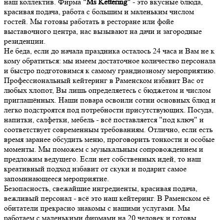
наш коллектив. Фирма
"Ms Kettering"
- это вкусные блюда,
красивая подача, работа с большим и маленьким числом
гостей. Мы готовы работать в ресторане или фойе
выставочного центра, нас вызывают на дачи и загородные
резиденции.
Не беда, если до начала праздника осталось 24 часа и Вам не к
кому обратиться: мы имеем достаточное количество персонала
и быстро подготовимся к самому грандиозному мероприятию.
Профессиональный кейтеринг в Раменском избавит Вас от
любых хлопот, Вы лишь определяетесь с бюджетом и числом
приглашённых. Наши повара освоили сотни основных блюд и
легко подстроятся под потребности присутствующих. Посуда,
напитки, салфетки, мебель - всё поставляется "под ключ" и
соответствует современным требованиям. Отлично, если есть
время заранее обсудить меню, проговорить тонкости и особые
моменты. Мы поможем с музыкальным сопровождением и
предложим ведущего. Если нет собственных идей, то наш
креативный подход избавит от скуки и подарит самое
запоминающееся мероприятие.
Безопасность, свежайшие ингредиенты, красивая подача,
вежливый персонал - всё это наш кейтеринг. В Раменском её
обитатели прекрасно знакомы с нашими услугами. Мы
работаем с маленькими фирмами на 20 человек и готовы