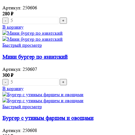
сыром
Артикул:
250606
280
₽
Количество
товара
В корзину
Мини
бургер
"Капрезе"с
Быстрый просмотр
курицей
Мини бургер по азиатский
Артикул:
250607
300
₽
Количество
товара
В корзину
Мини
бургер
по
Быстрый просмотр
азиатский
Бургер с утиным фаршем и овощами
Артикул:
250608