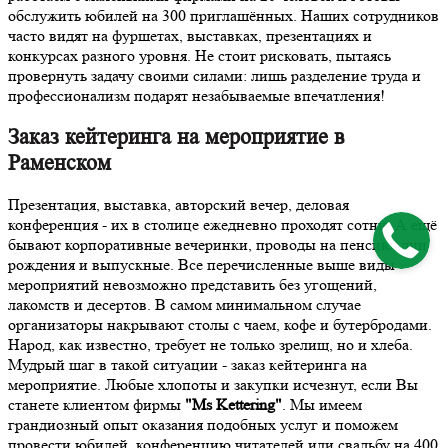
обслужить юбилей на 300 приглашённых. Наших сотрудников
часто видят на фуршетах, выставках, презентациях и
конкурсах разного уровня. Не стоит рисковать, пытаясь
провернуть задачу своими силами: лишь разделение труда и
профессионализм подарят незабываемые впечатления!
Заказ кейтеринга на мероприятие в
Раменском
Презентация, выставка, авторский вечер, деловая
конференция - их в столице ежедневно проходят сотни. А ещё
бывают корпоративные вечеринки, проводы на пенсию, дни
рождения и выпускные. Все перечисленные выше виды
мероприятий невозможно представить без угощений,
лакомств и десертов. В самом минимальном случае
организаторы накрывают столы с чаем, кофе и бутербродами.
Народ, как известно, требует не только зрелищ, но и хлеба.
Мудрый шаг в такой ситуации - заказ кейтеринга на
мероприятие. Любые хлопоты и закупки исчезнут, если Вы
станете клиентом фирмы
"Ms Kettering"
. Мы имеем
грандиозный опыт оказания подобных услуг и поможем
провести юбилей, конференцию читателей или свадьбу на 400