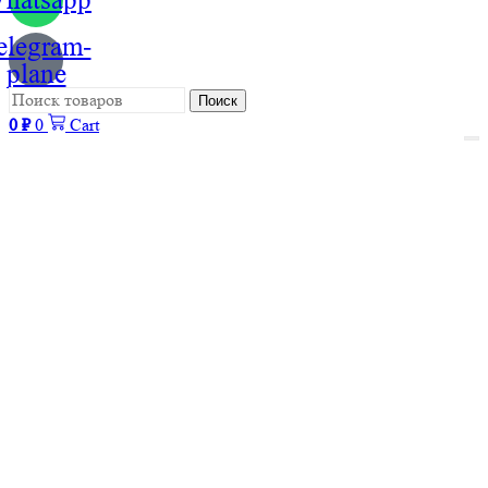
elegram-
plane
Поиск
0
₽
0
Cart