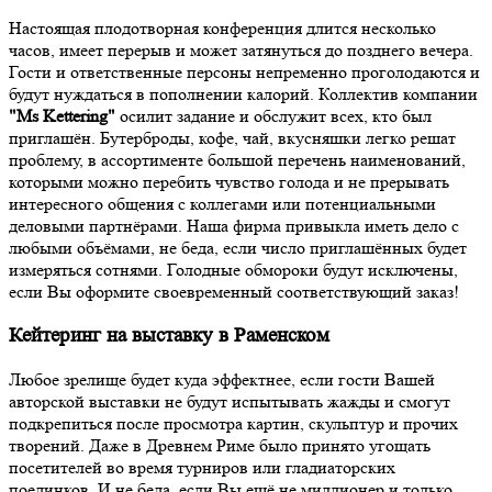
Настоящая плодотворная конференция длится несколько
часов, имеет перерыв и может затянуться до позднего вечера.
Гости и ответственные персоны непременно проголодаются и
будут нуждаться в пополнении калорий. Коллектив компании
"Ms Kettering"
осилит задание и обслужит всех, кто был
приглашён. Бутерброды, кофе, чай, вкусняшки легко решат
проблему, в ассортименте большой перечень наименований,
которыми можно перебить чувство голода и не прерывать
интересного общения с коллегами или потенциальными
деловыми партнёрами. Наша фирма привыкла иметь дело с
любыми объёмами, не беда, если число приглашённых будет
измеряться сотнями. Голодные обмороки будут исключены,
если Вы оформите своевременный соответствующий заказ!
Кейтеринг на выставку в Раменском
Любое зрелище будет куда эффектнее, если гости Вашей
авторской выставки не будут испытывать жажды и смогут
подкрепиться после просмотра картин, скульптур и прочих
творений. Даже в Древнем Риме было принято угощать
посетителей во время турниров или гладиаторских
поединков. И не беда, если Вы ещё не миллионер и только