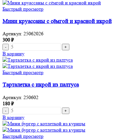
из
салатов
Быстрый просмотр
в
баночке
Мини круассаны с сёмгой и красной икрой
на
10-
Артикул:
25062026
12
300
₽
персон
Количество
товара
В корзину
Мини
круассаны
с
Быстрый просмотр
сёмгой
и
Тарталетка с икрой из палтуса
красной
икрой
Артикул:
250602
180
₽
Количество
товара
В корзину
Тарталетка
с
икрой
Быстрый просмотр