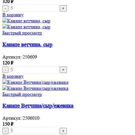
320
₽
Количество
товара
В корзину
Бургер
с
утиным
Быстрый просмотр
фаршем
и
Канапе ветчина, сыр
овощами
Артикул:
250609
120
₽
Количество
товара
В корзину
Канапе
ветчина,
сыр
Быстрый просмотр
Канапе Ветчина/сыр/ежевика
Артикул:
2506010
150
₽
Количество