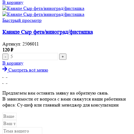
товара
В корзину
Канапе
Ветчина/
сыр/
Быстрый просмотр
ежевика
Канапе Сыр фета/виноград/фисташка
Артикул:
2506011
120
₽
Количество
товара
В корзину
Канапе
Смотреть всё меню
Сыр
фета/
виноград/
фисташка
Предлагаем вам оставить заявку на обратную связь.
В зависимости от вопроса с вами свяжутся наши работники
офиса: Су-шеф или главный менеджер для консультации