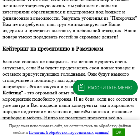
начинаете творческую жизнь: мы работаем с любыми
категориями обратившихся и подстроимся под бюджет и
финансовые возможности. Закупать угощения из "Пятёрочки"
Вам не потребуется, наш труд минимизирует все Ваши
издержки и превратит выставку в небольшой праздник. Наши
повара умеют порадовать гостей за скромные деньги!
Кейтеринг на презентацию в Раменском
Баснями соловья не накормить: эта вечная мудрость очень
актуальна, если Вы будете представлять свои новые товары и
оставите присутствующих голодными. Они будут намного
сговорчивее и подпишут выгодные контракты, если
испробуют лёгкие закуски и угощения наших поваров.
"Ms
РАССЧИТАТЬ МЕНЮ
Kettering"
- это огромный опыт обслуживания презентаций и
мероприятий подобного уровня. И не беда, если всё состоится
уже завтра и Вас подвели наши конкуренты: мы в авральном
порядке подготовим вкусняшки, завезём напитки, столовые
приборы и мебель. Ничто не помешает провести всё по
высшему разряду и задобрить присутствующих!
Продолжая использовать сайт, вы соглашаетесь на обработку файлов
cookie и
Политикой обработки персональных данных!
OK
Кейтеринг на выездное мероприятие в Раменском