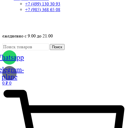
+7 (499) 130 30 93
+7 (985) 368 65 08
+7 (499) 130 30 73
ежедневно с 9.00 до 21.00
Поиск
hatsapp
elegram-
plane
0
₽
0