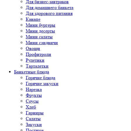
Для бизнес-завтраков
Для домашнего банкета
Для здорового питания
Канапе
Мини бургеры
Мини десерты
Мини салаты
Мини сэндвичи
Овощи
Профитроли
Рулетики
Тарталетки
Банкетные блюда
Горячие блюда
Горячие закуски
Нарезка
Фрукты
Соусы
Хлеб
Гарниры
Салаты
Закуски
Постные