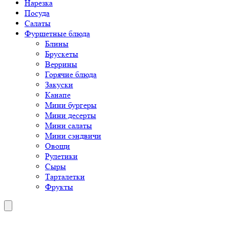
Нарезка
Посуда
Салаты
Фуршетные блюда
Блины
Брускеты
Веррины
Горячие блюда
Закуски
Канапе
Мини бургеры
Мини десерты
Мини салаты
Мини сэндвичи
Овощи
Рулетики
Сыры
Тарталетки
Фрукты