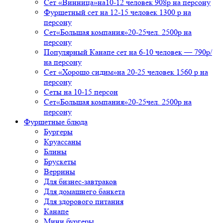
Сет «Винница»на10-12 человек 908р на персону
Фуршетный сет на 12-15 человек 1300 р на
персону
Сет«Большая компания»20-25чел. 2500р на
персону
Популярный Канапе сет на 6-10 человек — 790р/
на персону
Сет «Хорошо сидим»на 20-25 человек 1560 р на
персону
Сеты на 10-15 персон
Сет«Большая компания»20-25чел. 2500р на
персону
Фуршетные блюда
Бургеры
Круассаны
Блины
Брускеты
Веррины
Для бизнес-завтраков
Для домашнего банкета
Для здорового питания
Канапе
Мини бургеры