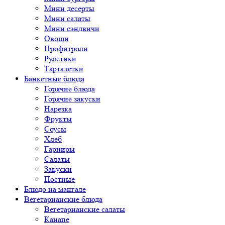
Мини десерты
Мини салаты
Мини сэндвичи
Овощи
Профитроли
Рулетики
Тарталетки
Банкетные блюда
Горячие блюда
Горячие закуски
Нарезка
Фрукты
Соусы
Хлеб
Гарниры
Салаты
Закуски
Постные
Блюдо на мангале
Вегетарианские блюда
Вегетарианские салаты
Канапе