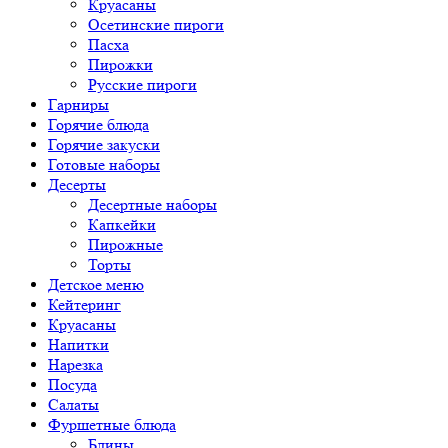
Круасаны
Осетинские пироги
Пасха
Пирожки
Русские пироги
Гарниры
Горячие блюда
Горячие закуски
Готовые наборы
Десерты
Десертные наборы
Капкейки
Пирожные
Торты
Детское меню
Кейтеринг
Круасаны
Напитки
Нарезка
Посуда
Салаты
Фуршетные блюда
Блины