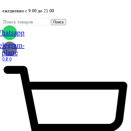
ежедневно с 9.00 до 21.00
Поиск
hatsapp
elegram-
plane
0
₽
0