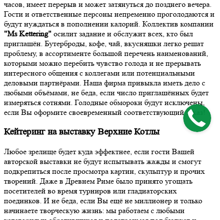
часов, имеет перерыв и может затянуться до позднего вечера.
Гости и ответственные персоны непременно проголодаются и
будут нуждаться в пополнении калорий. Коллектив компании
"Ms Kettering"
осилит задание и обслужит всех, кто был
приглашён. Бутерброды, кофе, чай, вкусняшки легко решат
проблему, в ассортименте большой перечень наименований,
которыми можно перебить чувство голода и не прерывать
интересного общения с коллегами или потенциальными
деловыми партнёрами. Наша фирма привыкла иметь дело с
любыми объёмами, не беда, если число приглашённых будет
измеряться сотнями. Голодные обмороки будут исключены,
если Вы оформите своевременный соответствующий заказ!
Кейтеринг на выставку Верхние Котлы
Любое зрелище будет куда эффектнее, если гости Вашей
авторской выставки не будут испытывать жажды и смогут
подкрепиться после просмотра картин, скульптур и прочих
творений. Даже в Древнем Риме было принято угощать
посетителей во время турниров или гладиаторских
поединков. И не беда, если Вы ещё не миллионер и только
начинаете творческую жизнь: мы работаем с любыми