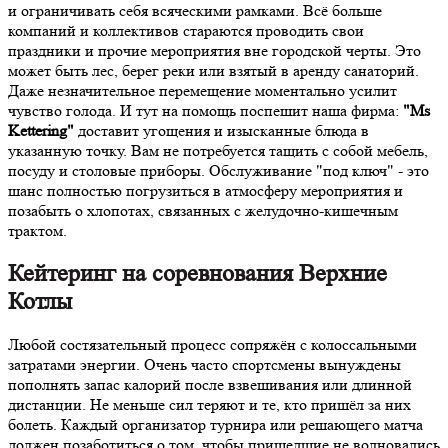
и ограничивать себя всяческими рамками. Всё больше
компаний и коллективов стараются проводить свои
праздники и прочие мероприятия вне городской черты. Это
может быть лес, берег реки или взятый в аренду санаторий.
Даже незначительное перемещение моментально усилит
чувство голода. И тут на помощь поспешит наша фирма:
"Ms
Kettering"
доставит угощения и изысканные блюда в
указанную точку. Вам не потребуется тащить с собой мебель,
посуду и столовые приборы. Обслуживание "под ключ" - это
шанс полностью погрузиться в атмосферу мероприятия и
позабыть о хлопотах, связанных с желудочно-кишечным
трактом.
Кейтеринг на соревнования Верхние
Котлы
Любой состязательный процесс сопряжён с колоссальными
затратами энергии. Очень часто спортсмены вынуждены
пополнять запас калорий после взвешивания или длинной
дистанции. Не меньше сил теряют и те, кто пришёл за них
болеть. Каждый организатор турнира или решающего матча
должен позаботиться о том, чтобы пришедшие не волновались