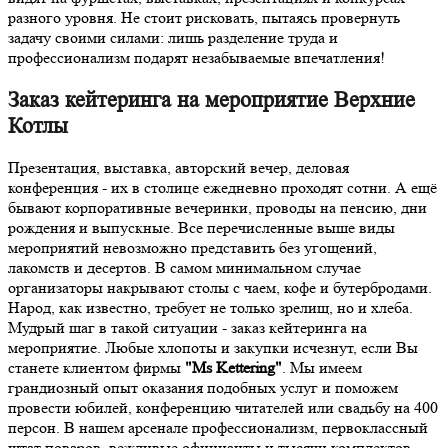
разного уровня. Не стоит рисковать, пытаясь провернуть
задачу своими силами: лишь разделение труда и
профессионализм подарят незабываемые впечатления!
Заказ кейтеринга на мероприятие Верхние
Котлы
Презентация, выставка, авторский вечер, деловая
конференция - их в столице ежедневно проходят сотни. А ещё
бывают корпоративные вечеринки, проводы на пенсию, дни
рождения и выпускные. Все перечисленные выше виды
мероприятий невозможно представить без угощений,
лакомств и десертов. В самом минимальном случае
организаторы накрывают столы с чаем, кофе и бутербродами.
Народ, как известно, требует не только зрелищ, но и хлеба.
Мудрый шаг в такой ситуации - заказ кейтеринга на
мероприятие. Любые хлопоты и закупки исчезнут, если Вы
станете клиентом фирмы
"Ms Kettering"
. Мы имеем
грандиозный опыт оказания подобных услуг и поможем
провести юбилей, конференцию читателей или свадьбу на 400
персон. В нашем арсенале профессионализм, первоклассный
штат поваров, вежливые официанты и тысячи комплектов