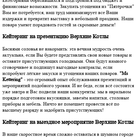
категориями обратившихся и подстроимся под бюджет и
финансовые возможности. Закупать угощения из "Пятёрочки"
Вам не потребуется, наш труд минимизирует все Ваши
издержки и превратит выставку в небольшой праздник. Наши
повара умеют порадовать гостей за скромные деньги!
Кейтеринг на презентацию Верхние Котлы
Баснями соловья не накормить: эта вечная мудрость очень
актуальна, если Вы будете представлять свои новые товары и
оставите присутствующих голодными. Они будут намного
сговорчивее и подпишут выгодные контракты, если
испробуют лёгкие закуски и угощения наших поваров.
"Ms
Kettering"
- это огромный опыт обслуживания презентаций и
мероприятий подобного уровня. И не беда, если всё состоится
уже завтра и Вас подвели наши конкуренты: мы в авральном
порядке подготовим вкусняшки, завезём напитки, столовые
приборы и мебель. Ничто не помешает провести всё по
высшему разряду и задобрить присутствующих!
Кейтеринг на выездное мероприятие Верхние Котлы
В наше скоростное время сложно оставаться в шумном городе