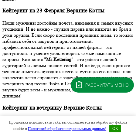
Кейтеринг на 23 Февраля Верхние Котлы
Наши мужчины достойны почёта, внимания и самых вкусных
угощений. И не важно - служил парень или никогда не брал в
руки оружия. Если скоро последний праздник зимы, то можно
избавить себя от закупок и приготовлений:
профессиональный кейтеринг от нашей фирмы - это
доступность и умение удовлетворить самые изысканные
запросы. Компания
"Ms Kettering"
- это работа с любой
аудиторией и любым числом гостей. И не беда, если принято
решение отметить праздник всего за сутки до его начала: наш
коллектив легко справится с задачей и подарит незабываемую
вечеринку под песни Любэ и Газманова. Весело, интересно и
РАССЧИТАТЬ МЕНЮ
вкусно будет всем - и мужчинам, и дамам, и молодым
девицам!
Кейтеринг на вечеринку Верхние Котлы
В любые, даже в очень трудные времена, человек испытывает
Продолжая использовать сайт, вы соглашаетесь на обработку файлов
необходимость расслабиться, отдохнуть, повеселиться под
cookie и
Политикой обработки персональных данных!
OK
выпивку и вкусные блюда. Если намечено увеселительное