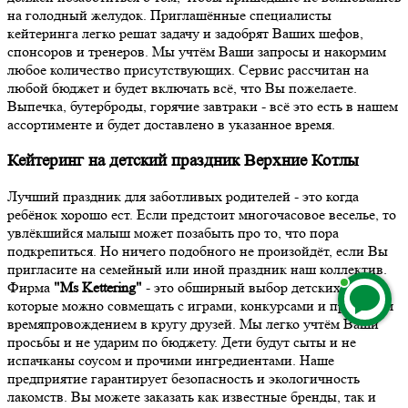
на голодный желудок. Приглашённые специалисты
кейтеринга легко решат задачу и задобрят Ваших шефов,
спонсоров и тренеров. Мы учтём Ваши запросы и накормим
любое количество присутствующих. Сервис рассчитан на
любой бюджет и будет включать всё, что Вы пожелаете.
Выпечка, бутерброды, горячие завтраки - всё это есть в нашем
ассортименте и будет доставлено в указанное время.
Кейтеринг на детский праздник Верхние Котлы
Лучший праздник для заботливых родителей - это когда
ребёнок хорошо ест. Если предстоит многочасовое веселье, то
увлёкшийся малыш может позабыть про то, что пора
подкрепиться. Но ничего подобного не произойдёт, если Вы
пригласите на семейный или иной праздник наш коллектив.
Фирма
"Ms Kettering"
- это обширный выбор детских блюд,
которые можно совмещать с играми, конкурсами и приятным
времяпровождением в кругу друзей. Мы легко учтём Ваши
просьбы и не ударим по бюджету. Дети будут сыты и не
испачканы соусом и прочими ингредиентами. Наше
предприятие гарантирует безопасность и экологичность
лакомств. Вы можете заказать как известные бренды, так и