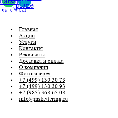
hatsapp
plane
0
₽
0
Cart
Menu
Главная
Акции
Услуги
Контакты
Реквизиты
Доставка и оплата
О компании
Фотогалерея
+7 (499) 130 30 73
+7 (499) 130 30 93
+7 (985) 368 65 08
info@mskettering.ru
МЕНЮ