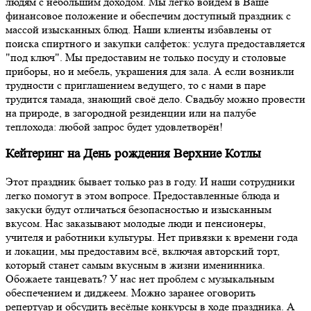
людям с небольшим доходом. Мы легко войдём в Ваше
финансовое положение и обеспечим доступный праздник с
массой изысканных блюд. Наши клиенты избавлены от
поиска спиртного и закупки салфеток: услуга предоставляется
"под ключ". Мы предоставим не только посуду и столовые
приборы, но и мебель, украшения для зала. А если возникли
трудности с приглашением ведущего, то с нами в паре
трудится тамада, знающий своё дело. Свадьбу можно провести
на природе, в загородной резиденции или на палубе
теплохода: любой запрос будет удовлетворён!
Кейтеринг на День рождения Верхние Котлы
Этот праздник бывает только раз в году. И наши сотрудники
легко помогут в этом вопросе. Предоставленные блюда и
закуски будут отличаться безопасностью и изысканным
вкусом. Нас заказывают молодые люди и пенсионеры,
учителя и работники культуры. Нет привязки к времени года
и локации, мы предоставим всё, включая авторский торт,
который станет самым вкусным в жизни именинника.
Обожаете танцевать? У нас нет проблем с музыкальным
обеспечением и диджеем. Можно заранее оговорить
репертуар и обсудить весёлые конкурсы в ходе праздника. А