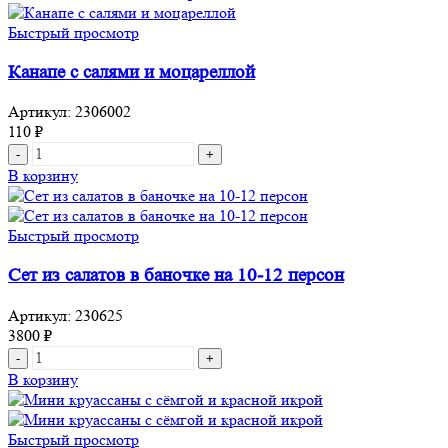
бургеры
с
Быстрый просмотр
котлетой
из
Канапе с салями и моцареллой
мраморной
говядины
Артикул:
2306002
110
₽
Количество
товара
В корзину
Канапе
с
салями
Быстрый просмотр
и
моцареллой
Сет из салатов в баночке на 10-12 персон
Артикул:
230625
3800
₽
Количество
товара
В корзину
Сет
из
салатов
Быстрый просмотр