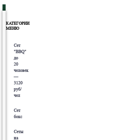
КАТЕГОРИИ
МЕНЮ
Сет
"BBQ"
до
20
человек
—
3120
руб/
чел
Сет
бокс
Сеты
на