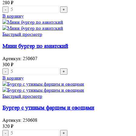
280
₽
Количество
товара
В корзину
Мини
бургер
"Капрезе"с
Быстрый просмотр
курицей
Мини бургер по азиатский
Артикул:
250607
300
₽
Количество
товара
В корзину
Мини
бургер
по
Быстрый просмотр
азиатский
Бургер с утиным фаршем и овощами
Артикул:
250608
320
₽
Количество