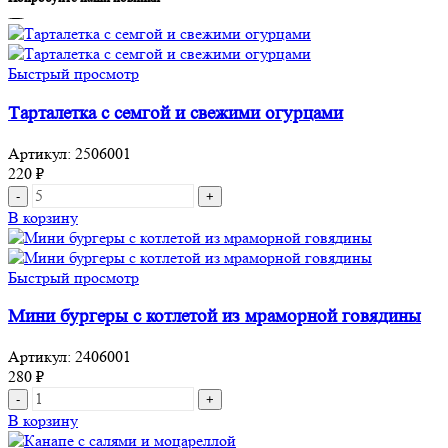
Быстрый просмотр
Тарталетка с семгой и свежими огурцами
Артикул:
2506001
220
₽
Количество
товара
В корзину
Тарталетка
с
семгой
Быстрый просмотр
и
свежими
Мини бургеры с котлетой из мраморной говядины
огурцами
Артикул:
2406001
280
₽
Количество
товара
В корзину
Мини