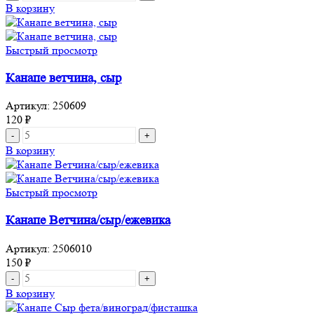
товара
В корзину
Бургер
с
утиным
Быстрый просмотр
фаршем
и
Канапе ветчина, сыр
овощами
Артикул:
250609
120
₽
Количество
товара
В корзину
Канапе
ветчина,
сыр
Быстрый просмотр
Канапе Ветчина/сыр/ежевика
Артикул:
2506010
150
₽
Количество
товара
В корзину
Канапе