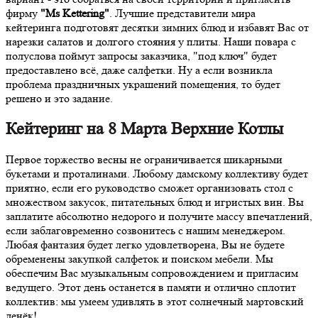
фирму
"Ms Kettering"
. Лучшие представители мира
кейтеринга подготовят десятки зимних блюд и избавят Вас от
нарезки салатов и долгого стояния у плиты. Наши повара с
полуслова поймут запросы заказчика, "под ключ" будет
предоставлено всё, даже салфетки. Ну а если возникла
проблема праздничных украшений помещения, то будет
решено и это задание.
Кейтеринг на 8 Марта Верхние Котлы
Первое торжество весны не ограничивается шикарными
букетами и проталинами. Любому дамскому коллективу будет
приятно, если его руководство сможет организовать стол с
множеством закусок, питательных блюд и игристых вин. Вы
заплатите абсолютно недорого и получите массу впечатлений,
если заблаговременно созвонитесь с нашим менеджером.
Любая фантазия будет легко удовлетворена, Вы не будете
обременены закупкой салфеток и поиском мебели. Мы
обеспечим Вас музыкальным сопровождением и пригласим
ведущего. Этот день останется в памяти и отлично сплотит
коллектив: мы умеем удивлять в этот солнечный мартовский
денёк!