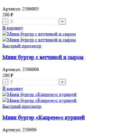
Артикул:
2506005
280
₽
Количество
товара
В корзину
Мини
бургер
с
Быстрый просмотр
котлеткой
из
Мини бургер с ветчиной и сыром
курицы
Артикул:
2506006
280
₽
Количество
товара
В корзину
Мини
бургер
с
Быстрый просмотр
ветчиной
и
Мини бургер «Капрезе»с курицей
сыром
Артикул:
250606