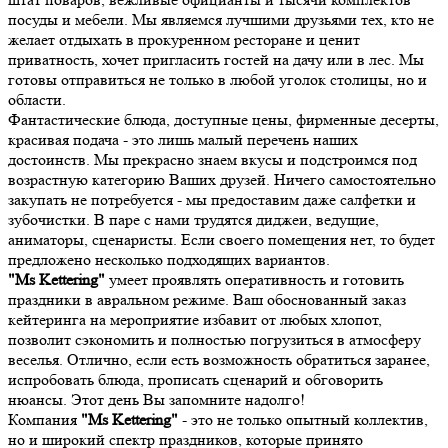
посуды и мебели. Мы являемся лучшими друзьями тех, кто не
желает отдыхать в прокуренном ресторане и ценит
приватность, хочет пригласить гостей на дачу или в лес. Мы
готовы отправиться не только в любой уголок столицы, но и
области.
Фантастические блюда, доступные цены, фирменные десерты,
красивая подача - это лишь малый перечень наших
достоинств. Мы прекрасно знаем вкусы и подстроимся под
возрастную категорию Ваших друзей. Ничего самостоятельно
закупать не потребуется - мы предоставим даже салфетки и
зубочистки. В паре с нами трудятся диджеи, ведущие,
аниматоры, сценаристы. Если своего помещения нет, то будет
предложено несколько подходящих вариантов.
"Ms Kettering"
умеет проявлять оперативность и готовить
праздники в авральном режиме. Ваш обоснованный заказ
кейтеринга на мероприятие избавит от любых хлопот,
позволит сэкономить и полностью погрузиться в атмосферу
веселья. Отлично, если есть возможность обратиться заранее,
испробовать блюда, прописать сценарий и обговорить
нюансы. Этот день Вы запомните надолго!
Компания
"Ms Kettering"
- это не только опытный коллектив,
но и широкий спектр праздников, которые принято