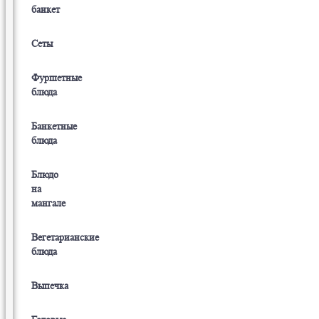
банкет
Сеты
Фуршетные
блюда
Банкетные
блюда
Блюдо
на
мангале
Вегетарианские
блюда
Выпечка