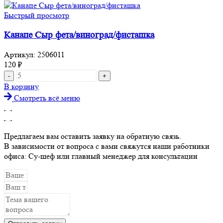
Ветчина/
сыр/
Быстрый просмотр
ежевика
Канапе Сыр фета/виноград/фисташка
Артикул:
2506011
120
₽
Количество
товара
В корзину
Канапе
Смотреть всё меню
Сыр
фета/
виноград/
фисташка
Предлагаем вам оставить заявку на обратную связь.
В зависимости от вопроса с вами свяжутся наши работники
офиса: Су-шеф или главный менеджер для консультации