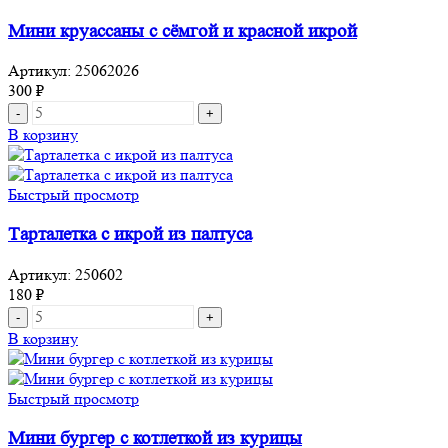
в
баночке
Мини круассаны с сёмгой и красной икрой
на
10-
Артикул:
25062026
12
300
₽
персон
Количество
товара
В корзину
Мини
круассаны
с
Быстрый просмотр
сёмгой
и
Тарталетка с икрой из палтуса
красной
икрой
Артикул:
250602
180
₽
Количество
товара
В корзину
Тарталетка
с
икрой
Быстрый просмотр
из
палтуса
Мини бургер с котлеткой из курицы