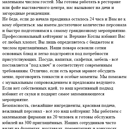
маленьким числом гостей. Мы готовы работать в ресторане
или фойе выставочного центра, нас вызывают на дачи и
загородные резиденции.
Не беда, если до начала праздника осталось 24 часа и Вам не к
кому обратиться: мы имеем достаточное количество персонала
и быстро подготовимся к самому грандиозному мероприятию.
Профессиональный кейтеринг м. Верхние Котлы избавит Вас
от любых хлопот, Вы лишь определяетесь с бюджетом и
числом приглашённых. Наши повара освоили сотни
основных блюд и легко подстроятся под потребности
присутствующих. Посуда, напитки, салфетки, мебель - всё
поставляется "под ключ" и соответствует современным
требованиям. Отлично, если есть время заранее обсудить
меню, проговорить тонкости и особые моменты. Мы поможем
с музыкальным сопровождением и предложим ведущего.
Если нет собственных идей, то наш креативный подход
избавит от скуки и подарит самое запоминающееся
мероприятие.
Безопасность, свежайшие ингредиенты, красивая подача,
вежливый персонал - всё это наш кейтеринг. Мы работаем с
маленькими фирмами на 20 человек и готовы обслужить
юбилей на 300 приглашённых. Наших сотрудников часто
видят на фуршетах, выставках, презентациях и конкурсах