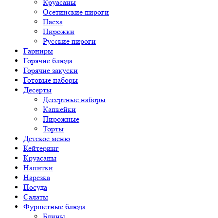
Круасаны
Осетинские пироги
Пасха
Пирожки
Русские пироги
Гарниры
Горячие блюда
Горячие закуски
Готовые наборы
Десерты
Десертные наборы
Капкейки
Пирожные
Торты
Детское меню
Кейтеринг
Круасаны
Напитки
Нарезка
Посуда
Салаты
Фуршетные блюда
Блины