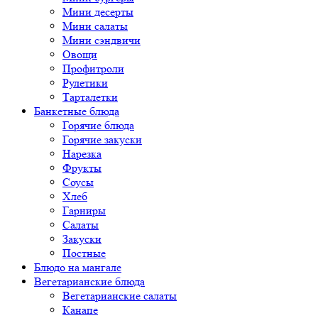
Мини десерты
Мини салаты
Мини сэндвичи
Овощи
Профитроли
Рулетики
Тарталетки
Банкетные блюда
Горячие блюда
Горячие закуски
Нарезка
Фрукты
Соусы
Хлеб
Гарниры
Салаты
Закуски
Постные
Блюдо на мангале
Вегетарианские блюда
Вегетарианские салаты
Канапе