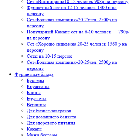
Сет «Винница»на10-12 человек 908р на персону
Фуршетный сет на 12-15 человек 1300 р на
персону
Сет«Большая компания»20-25чел. 2500р на
персону
Популярный Канапе сет на 6-10 человек — 790р/
на персону
Сет «Хорошо сидим»на 20-25 человек 1560 р на
персону
Сеты на 10-15 персон
Сет«Большая компания»20-25чел. 2500р на
персону
Фуршетные блюда
Бургеры
Круассаны
Блины
Брускеты
Веррины
Для бизнес-завтраков
Для домашнего банкета
Для здорового питания
Канапе
Мини бургеры