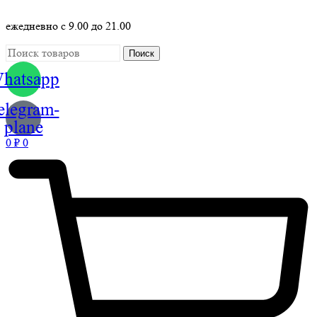
ежедневно с 9.00 до 21.00
Поиск
hatsapp
elegram-
plane
0
₽
0