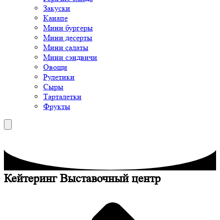
Закуски
Канапе
Мини бургеры
Мини десерты
Мини салаты
Мини сэндвичи
Овощи
Рулетики
Сыры
Тарталетки
Фрукты
Кейтеринг Выставочный центр