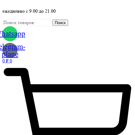
ежедневно с 9.00 до 21.00
Поиск
hatsapp
elegram-
plane
0
₽
0