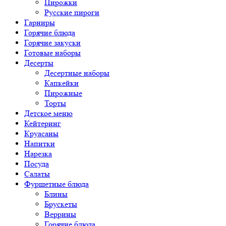
Пирожки
Русские пироги
Гарниры
Горячие блюда
Горячие закуски
Готовые наборы
Десерты
Десертные наборы
Капкейки
Пирожные
Торты
Детское меню
Кейтеринг
Круасаны
Напитки
Нарезка
Посуда
Салаты
Фуршетные блюда
Блины
Брускеты
Веррины
Горячие блюда