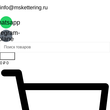
info@mskettering.ru
atsapp
legram-
plane
Поиск
0
₽
0