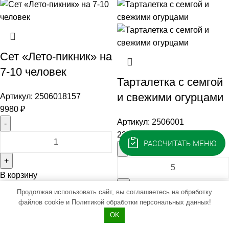
Сет «Лето-пикник» на
7-10 человек
Тарталетка с семгой
и свежими огурцами
Артикул:
2506018157
9980
₽
Артикул:
2506001
220
₽
Количество
РАССЧИТАТЬ МЕНЮ
товара
Сет
Количество
В корзину
"Лето-
товара
пикник"
Тарталетка
Продолжая использовать сайт, вы соглашаетесь на обработку
В корзину
на
с
файлов cookie и
Политикой обработки персональных данных!
7-
семгой
OK
10
и