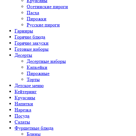
Круасаны
Осетинские пироги
Пасха
Пирожки
Русские пироги
Гарниры
Горячие блюда
Горячие закуски
Готовые наборы
Десерты
Десертные наборы
Капкейки
Пирожные
Торты
Детское меню
Кейтеринг
Круасаны
Напитки
Нарезка
Посуда
Салаты
Фуршетные блюда
Блины