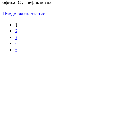
офиса: Су-шеф или гла...
Продолжить чтение
1
2
3
›
»