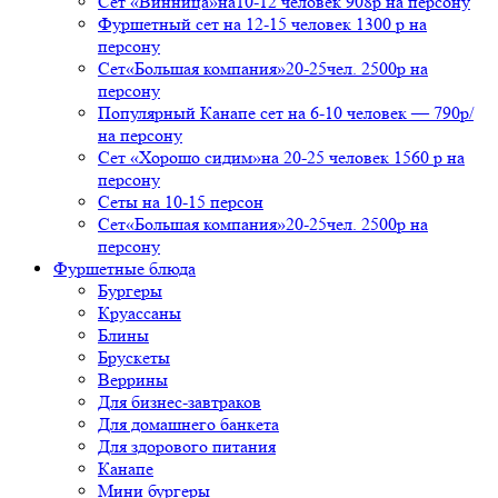
Сет «Винница»на10-12 человек 908р на персону
Фуршетный сет на 12-15 человек 1300 р на
персону
Сет«Большая компания»20-25чел. 2500р на
персону
Популярный Канапе сет на 6-10 человек — 790р/
на персону
Сет «Хорошо сидим»на 20-25 человек 1560 р на
персону
Сеты на 10-15 персон
Сет«Большая компания»20-25чел. 2500р на
персону
Фуршетные блюда
Бургеры
Круассаны
Блины
Брускеты
Веррины
Для бизнес-завтраков
Для домашнего банкета
Для здорового питания
Канапе
Мини бургеры